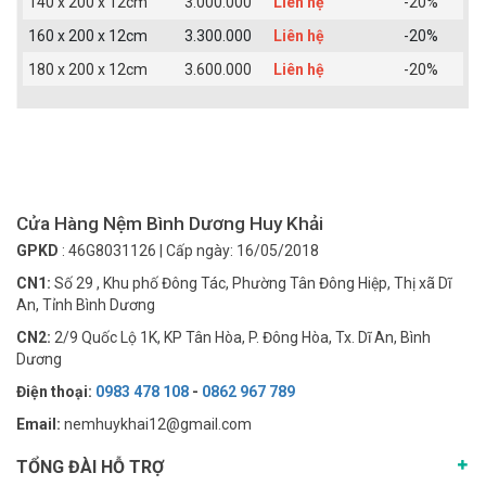
140 x 200 x 12cm
3.000.000
Liên hệ
-20%
160 x 200 x 12cm
3.300.000
Liên hệ
-20%
180 x 200 x 12cm
3.600.000
Liên hệ
-20%
Cửa Hàng Nệm Bình Dương Huy Khải
GPKD
: 46G8031126 | Cấp ngày: 16/05/2018
CN1:
Số 29 , Khu phố Đông Tác, Phường Tân Đông Hiệp, Thị xã Dĩ
An, Tỉnh Bình Dương
CN2:
2/9 Quốc Lộ 1K, KP Tân Hòa, P. Đông Hòa, Tx. Dĩ An, Bình
Dương
Điện thoại:
0983 478 108
-
0862 967 789
Email:
nemhuykhai12@gmail.com
TỔNG ĐÀI HỖ TRỢ