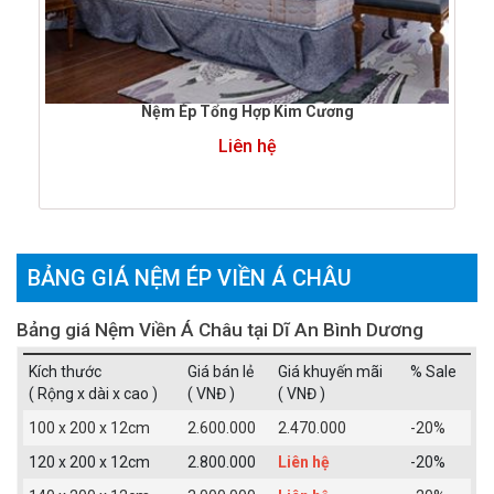
Nệm Ép Tổng Hợp Kim Cương
Liên hệ
BẢNG GIÁ NỆM ÉP VIỀN Á CHÂU
Bảng giá Nệm Viền Á Châu tại Dĩ An Bình Dương
Kích thước
Giá bán lẻ
Giá khuyến mãi
% Sale
( Rộng x dài x cao )
( VNĐ )
( VNĐ )
100 x 200 x 12cm
2.600.000
2.470.000
-20%
120 x 200 x 12cm
2.800.000
Liên hệ
-20%