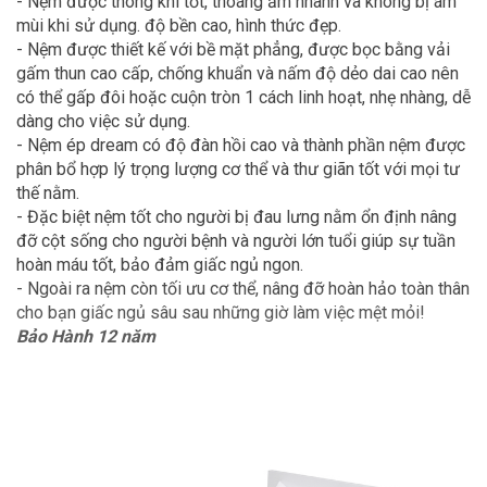
- Nệm được thông khí tốt, thoáng ẩm nhanh và không bị ám
mùi khi sử dụng. độ bền cao, hình thức đẹp.
- Nệm được thiết kế với bề mặt phẳng, được bọc bằng vải
gấm thun cao cấp, chống khuẩn và nấm độ dẻo dai cao nên
có thể gấp đôi hoặc cuộn tròn 1 cách linh hoạt, nhẹ nhàng, dễ
dàng cho việc sử dụng.
- Nệm ép dream có độ đàn hồi cao và thành phần nệm được
phân bổ hợp lý trọng lượng cơ thể và thư giãn tốt với mọi tư
thế nằm.
- Đặc biệt nệm tốt cho người bị đau lưng nằm ổn định nâng
đỡ cột sống cho người bệnh và người lớn tuổi giúp sự tuần
hoàn máu tốt, bảo đảm giấc ngủ ngon.
- Ngoài ra nệm còn tối ưu cơ thể, nâng đỡ hoàn hảo toàn thân
cho bạn giấc ngủ sâu sau những giờ làm việc mệt mỏi!
Bảo Hành 12 năm