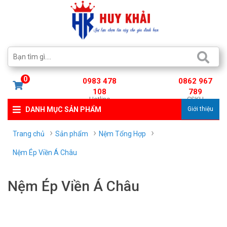
0
0983 478
0862 967
108
789
Hotline
CSKH
DANH MỤC SẢN PHẨM
Giới thiệu
Trang chủ
Sản phẩm
Nệm Tổng Hợp
Nệm Ép Viền Á Châu
Nệm Ép Viền Á Châu