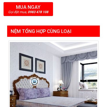
MUA NGAY
Gọi đặt mua,
0983 478 108
NỆM TỔNG HỢP CÙNG LOẠI