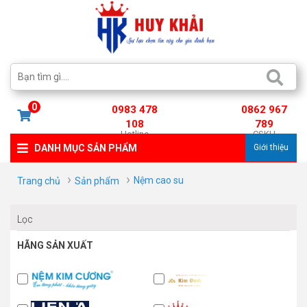
0
0983 478
0862 967
108
789
Hotline
CSKH
DANH MỤC SẢN PHẨM
Giới thiệu
Nệm cao su
Trang chủ
Sản phẩm
Lọc
HÃNG SẢN XUẤT